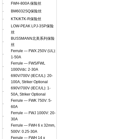
·
FWH-800A 保险丝
·
BM6032SQ保险丝
·
KTK/KTK-R保险丝
LOW-PEAK LPJ-3SP保险
·
丝
BUSSMANN北美系列保险
·
丝
Ferrule — FWX 250V (UL):
·
1-50A
Ferrule — FWS/FWL
·
1000Vdc: 2-30A
690V/700V (IEC/UL): 20-
·
100A, Striker Optional
690V/700V (IEC/UL): 1-
·
50A, Striker Optional
Ferrule — FWK 750V: 5-
·
60A
Ferrule — FWJ 1000V: 20-
·
30A
Ferrule — FWH 6 x 32mm,
·
500V: 0.25-30A
Ferrule — FWH 14 x