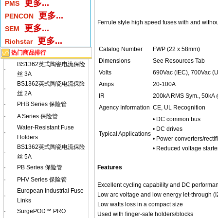
更多...
PMS
更多...
PENCON
Ferrule style high speed fuses with and without
更多...
SEM
更多...
Richstar
Catalog Number
FWP (22 x 58mm)
热门商品排行
Dimensions
See Resources Tab
BS1362英式陶瓷电流保险
·
Volts
690Vac (IEC), 700Vac (
丝 3A
BS1362英式陶瓷电流保险
Amps
20-100A
·
丝 2A
IR
200kA RMS Sym., 50kA
·
PHB Series 保险管
Agency Information
CE, UL Recognition
·
A Series 保险管
• DC common bus
Water-Resistant Fuse
• DC drives
·
Typical Applications
Holders
• Power converters/rectif
BS1362英式陶瓷电流保险
• Reduced voltage starte
·
丝 5A
Features
·
PB Series 保险管
·
PHV Series 保险管
Excellent cycling capability and DC performa
European Industrial Fuse
Low arc voltage and low energy let-through (I
·
Links
Low watts loss in a compact size
·
SurgePOD™ PRO
Used with finger-safe holders/blocks