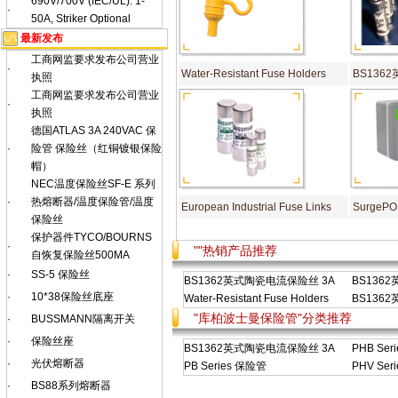
690V/700V (IEC/UL): 1-
·
50A, Striker Optional
最新发布
工商网监要求发布公司营业
·
Water-Resistant Fuse Holders
BS136
执照
工商网监要求发布公司营业
·
执照
德国ATLAS 3A 240VAC 保
·
险管 保险丝（红铜镀银保险
帽）
NEC温度保险丝SF-E 系列
·
热熔断器/温度保险管/温度
European Industrial Fuse Links
SurgeP
保险丝
保护器件TYCO/BOURNS
·
""热销产品推荐
自恢复保险丝500MA
·
SS-5 保险丝
BS1362英式陶瓷电流保险丝 3A
BS136
·
10*38保险丝底座
Water-Resistant Fuse Holders
BS136
"库柏波士曼保险管"分类推荐
·
BUSSMANN隔离开关
·
保险丝座
BS1362英式陶瓷电流保险丝 3A
PHB Ser
·
光伏熔断器
PB Series 保险管
PHV Ser
·
BS88系列熔断器