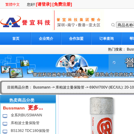
[请登录]
[免费注册]
繁體中文
您好!
首页
企业简介
合作加盟
订单查询
帮
热门搜索：
Bus
目前商品分类：
Bussmann
->
库柏波士曼保险管
-> 690V/700V (IEC/UL): 20-100
热卖商品分类
更多...
Bussmann
全系列BUSSMANN
库柏波士曼保险管
BS1362 TDC180保险管