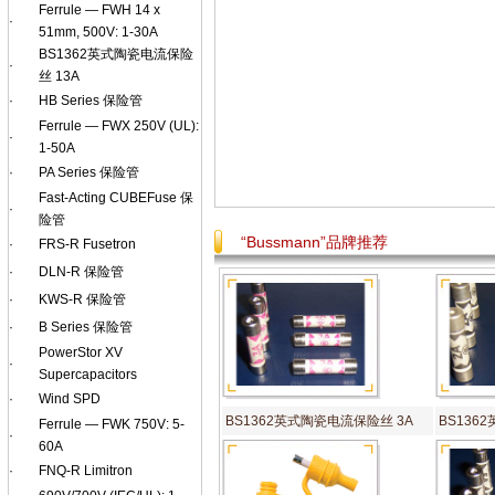
Ferrule — FWH 14 x
·
51mm, 500V: 1-30A
BS1362英式陶瓷电流保险
·
丝 13A
·
HB Series 保险管
Ferrule — FWX 250V (UL):
·
1-50A
·
PA Series 保险管
Fast-Acting CUBEFuse 保
·
险管
“Bussmann”品牌推荐
·
FRS-R Fusetron
·
DLN-R 保险管
·
KWS-R 保险管
·
B Series 保险管
PowerStor XV
·
Supercapacitors
·
Wind SPD
BS1362英式陶瓷电流保险丝 3A
BS136
Ferrule — FWK 750V: 5-
·
60A
·
FNQ-R Limitron