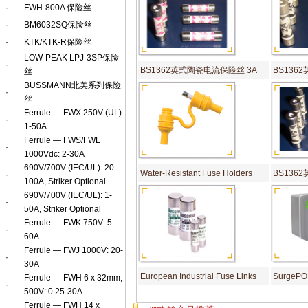
·
FWH-800A 保险丝
·
BM6032SQ保险丝
·
KTK/KTK-R保险丝
LOW-PEAK LPJ-3SP保险
·
BS1362英式陶瓷电流保险丝 3A
BS136
丝
BUSSMANN北美系列保险
·
丝
Ferrule — FWX 250V (UL):
·
1-50A
Ferrule — FWS/FWL
·
1000Vdc: 2-30A
690V/700V (IEC/UL): 20-
Water-Resistant Fuse Holders
BS136
·
100A, Striker Optional
690V/700V (IEC/UL): 1-
·
50A, Striker Optional
Ferrule — FWK 750V: 5-
·
60A
Ferrule — FWJ 1000V: 20-
·
30A
European Industrial Fuse Links
SurgeP
Ferrule — FWH 6 x 32mm,
·
500V: 0.25-30A
Ferrule — FWH 14 x