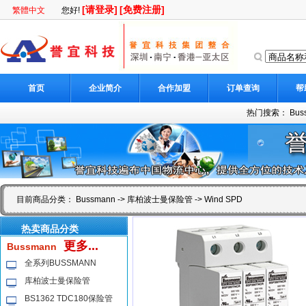
[请登录]
[免费注册]
繁體中文
您好!
首页
企业简介
合作加盟
订单查询
帮
热门搜索：
Bus
目前商品分类：
Bussmann
->
库柏波士曼保险管
-> Wind SPD
热卖商品分类
更多...
Bussmann
全系列BUSSMANN
库柏波士曼保险管
BS1362 TDC180保险管