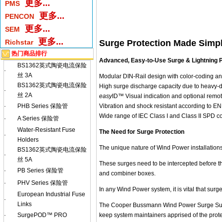
更多...
PMS
更多...
PENCON
更多...
SEM
更多...
Surge Protection Made Simp
Richstar
热门商品排行
Advanced, Easy-to-Use Surge & Lightning 
BS1362英式陶瓷电流保险
·
丝 3A
Modular DIN-Rail design with color-coding and 
BS1362英式陶瓷电流保险
High surge discharge capacity due to heavy-d
·
丝 2A
easy
ID™ Visual indication and optional remot
Vibration and shock resistant according to E
·
PHB Series 保险管
Wide range of IEC Class I and Class II SPD co
·
A Series 保险管
Water-Resistant Fuse
The Need for Surge Protection
·
Holders
The unique nature of Wind Power installations
BS1362英式陶瓷电流保险
·
丝 5A
These surges need to be intercepted before t
·
PB Series 保险管
and combiner boxes.
·
PHV Series 保险管
In any Wind Power system, it is vital that sur
European Industrial Fuse
·
Links
The Cooper Bussmann Wind Power Surge Suppr
keep system maintainers apprised of the prote
·
SurgePOD™ PRO