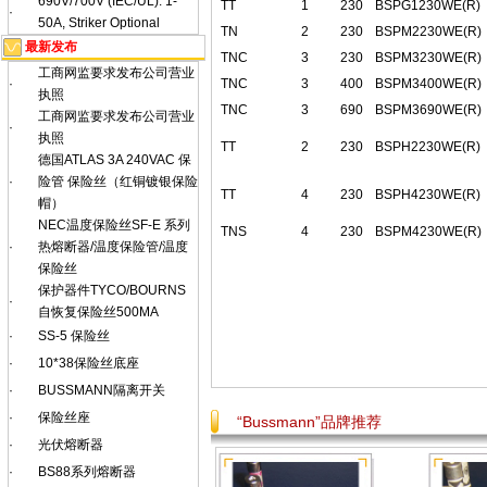
690V/700V (IEC/UL): 1-
TT
1
230
BSPG1230WE(R)
·
50A, Striker Optional
TN
2
230
BSPM2230WE(R)
最新发布
TNC
3
230
BSPM3230WE(R)
工商网监要求发布公司营业
TNC
3
400
BSPM3400WE(R)
·
执照
TNC
3
690
BSPM3690WE(R)
工商网监要求发布公司营业
·
执照
TT
2
230
BSPH2230WE(R)
德国ATLAS 3A 240VAC 保
·
险管 保险丝（红铜镀银保险
TT
4
230
BSPH4230WE(R)
帽）
NEC温度保险丝SF-E 系列
TNS
4
230
BSPM4230WE(R)
·
热熔断器/温度保险管/温度
保险丝
保护器件TYCO/BOURNS
·
自恢复保险丝500MA
·
SS-5 保险丝
·
10*38保险丝底座
·
BUSSMANN隔离开关
·
保险丝座
“Bussmann”品牌推荐
·
光伏熔断器
·
BS88系列熔断器