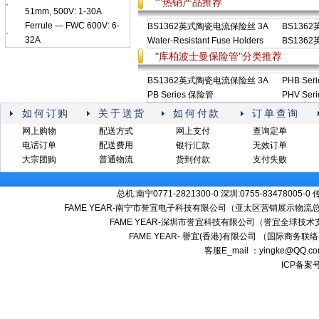
""热销产品推荐
·
51mm, 500V: 1-30A
Ferrule — FWC 600V: 6-
BS1362英式陶瓷电流保险丝 3A
BS136
·
32A
Water-Resistant Fuse Holders
BS136
"库柏波士曼保险管"分类推荐
BS1362英式陶瓷电流保险丝 3A
PHB Ser
PB Series 保险管
PHV Ser
如何订购
关于送货
如何付款
订单查询
网上购物
配送方式
网上支付
查询定单
电话订单
配送费用
银行汇款
无效订单
大宗团购
普通物流
货到付款
支付失败
总机:南宁0771-2821300-0 深圳:0755-83478005-0
FAME YEAR-南宁市誉宜电子科技有限公司（亚太区营销展示物流总
FAME YEAR-深圳市誉宜科技有限公司（誉宜全球技术
FAME YEAR- 譽宜(香港)有限公司 （国际商务联
客服E_mail ：yingke@QQ.
ICP备案号