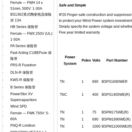
Ferrule — FWH 14 x
Safe and Simple
·
51mm, 500V: 1-30A
BS1362英式陶瓷电流保险
IP20 Finger-safe construction and suppressor 
·
丝 13A
to protect your Wind Power system investmen
Simply specify the system voltage and whether
·
HB Series 保险管
Five year limited warranty
Ferrule — FWX 250V (UL):
·
1-50A
·
PA Series 保险管
Fast-Acting CUBEFuse 保
·
Power
险管
Poles
Volts
Part Number
System
·
FRS-R Fusetron
·
DLN-R 保险管
·
KWS-R 保险管
TN
1
690
BSPS1690WER
·
B Series 保险管
PowerStor XV
TNC
1
400
BSPS1400WE(R)
·
Supercapacitors
·
Wind SPD
TN
1
75
BSPM175WE(R)
Ferrule — FWK 750V: 5-
·
60A
TN
1
690
BSPM1690WE(R)
·
FNQ-R Limitron
TN
1
1000
BSPM11000WE(R